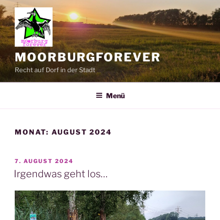
Zum
Inhalt
springen
MOORBURGFOREVER
Recht auf Dorf in der Stadt
Menü
MONAT:
AUGUST 2024
VERÖFFENTLICHT
7. AUGUST 2024
AM
Irgendwas geht los…