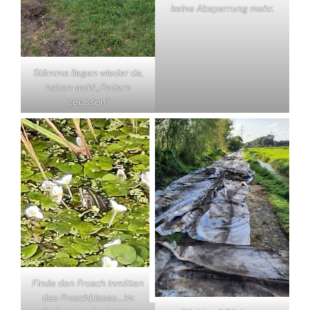
keine Absperrung mehr.
Stämme liegen wieder da,
haben wohl „Federn
gelassen“
Finde den Frosch inmitten
des Froschbisses…im