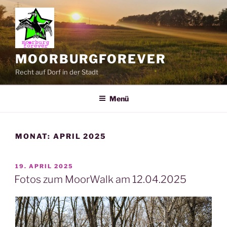
Zum
Inhalt
springen
MOORBURGFOREVER
Recht auf Dorf in der Stadt
Menü
MONAT:
APRIL 2025
VERÖFFENTLICHT
19. APRIL 2025
AM
Fotos zum MoorWalk am 12.04.2025