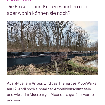
VERÖFFENTLICHT
1. APRIL 2025
AM
Die Frösche und Kröten wandern nun,
aber wohin können sie noch?
Aus aktuellem Anlass wird das Thema des MoorWalks
am 12. April noch einmal der Amphibienschutz sein…
und wie er im Moorburger Moor durchgeführt wurde
und wird.