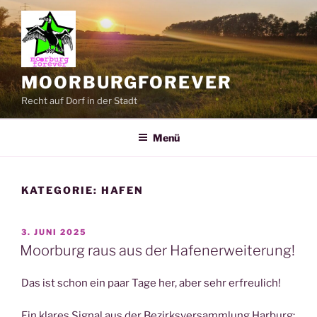
Zum
Inhalt
springen
MOORBURGFOREVER
Recht auf Dorf in der Stadt
Menü
KATEGORIE:
HAFEN
VERÖFFENTLICHT
3. JUNI 2025
AM
Moorburg raus aus der Hafenerweiterung!
Das ist schon ein paar Tage her, aber sehr erfreulich!
Ein klares Signal aus der Bezirksversammlung Harburg: