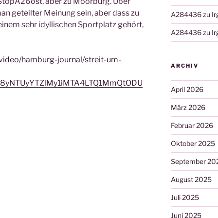
topA26ost, aber zu Moorburg. Über
an geteilter Meinung sein, aber dass zu
A284436
zu
I
inem sehr idyllischen Sportplatz gehört,
A284436
zu
I
video/hamburg-journal/streit-um-
ARCHIV
ZS8yNTUyYTZlMy1iMTA4LTQ1MmQtODU
April 2026
März 2026
Februar 2026
Oktober 2025
September 20
August 2025
Juli 2025
Juni 2025