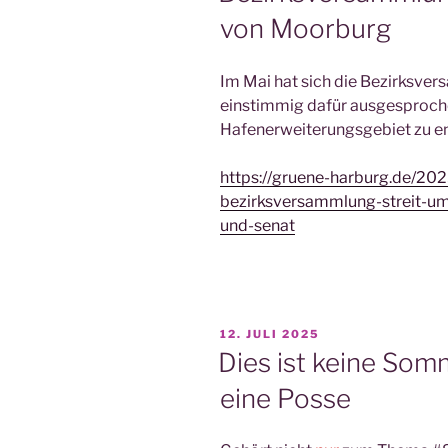
von Moorburg
Im Mai hat sich die Bezirksve
einstimmig dafür ausgesproch
Hafenerweiterungsgebiet zu en
https://gruene-harburg.de/20
bezirksversammlung-streit-u
und-senat
VERÖFFENTLICHT
12. JULI 2025
AM
Dies ist keine Som
eine Posse