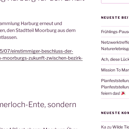
NEUESTE BE
rsammlung Harburg erneut und
en, den Stadtteil Moorburg aus dem
Frühlings-Paus
tlassen.
Netzwerktreffe
Naturerlebnisg
25/07/einstimmiger-beschluss-der-
m-moorburgs-zukunft-zwischen-bezirk-
Ach, diese Lüc
Mission To Mar
Planfeststellun
Planfeststellu
feiern das!
merloch-Ente, sondern
NEUESTE KO
Ka
zu
Wilde Tie