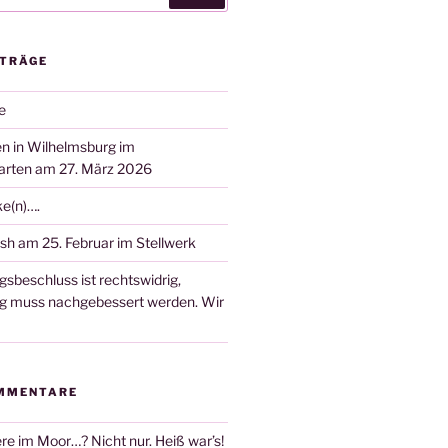
ITRÄGE
e
n in Wilhelmsburg im
arten am 27. März 2026
ke(n)….
sh am 25. Februar im Stellwerk
gsbeschluss ist rechtswidrig,
ng muss nachgebessert werden. Wir
MMENTARE
re im Moor…? Nicht nur. Heiß war’s!