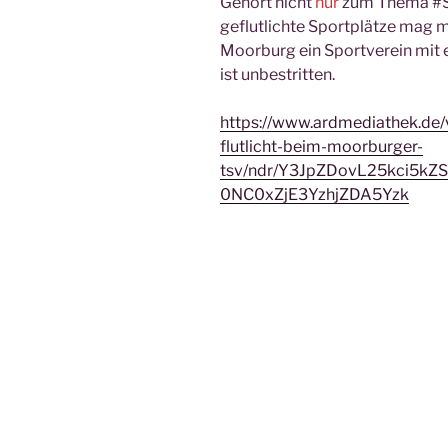
Gehört nicht
nur
zum Thema #S
geflutlichte Sportplätze mag m
Moorburg ein Sportverein mit e
ist unbestritten.
https://www.ardmediathek.de/
flutlicht-beim-moorburger-
tsv/ndr/Y3JpZDovL25kci5k
0NC0xZjE3YzhjZDA5Yzk