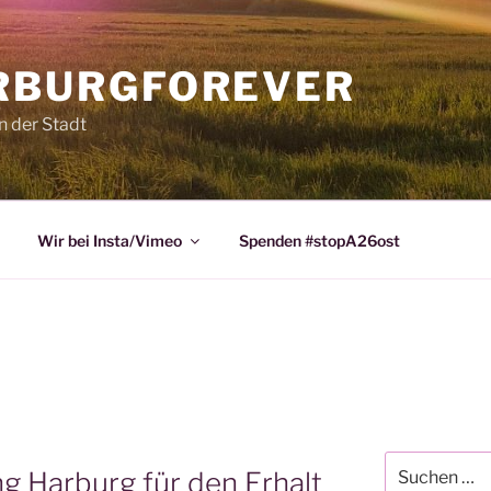
RBURGFOREVER
n der Stadt
Wir bei Insta/Vimeo
Spenden #stopA26ost
Suchen
g Harburg für den Erhalt
nach: