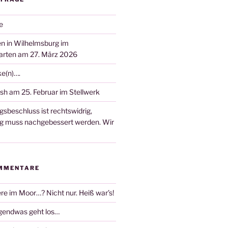
e
n in Wilhelmsburg im
arten am 27. März 2026
ke(n)….
sh am 25. Februar im Stellwerk
gsbeschluss ist rechtswidrig,
ng muss nachgebessert werden. Wir
MMENTARE
re im Moor…? Nicht nur. Heiß war’s!
rgendwas geht los…