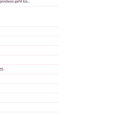
rgendwas geht los…
25