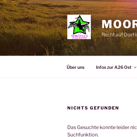
Zum
Inhalt
springen
MOO
Recht auf Dorf i
Über uns
Infos zur A26 Ost
NICHTS GEFUNDEN
Das Gesuchte konnte leider nich
Suchfunktion.