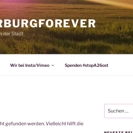
RBURGFOREVER
n der Stadt
Wir bei Insta/Vimeo
Spenden #stopA26ost
Suchen
nach:
t gefunden werden. Vielleicht hilft die
NEUESTE BE