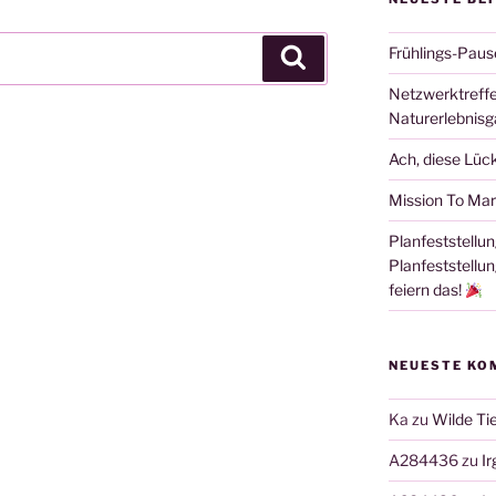
Frühlings-Paus
Suchen
Netzwerktreffe
Naturerlebnisg
Ach, diese Lüc
Mission To Mar
Planfeststellun
Planfeststellu
feiern das!
NEUESTE KO
Ka
zu
Wilde Tie
A284436
zu
I