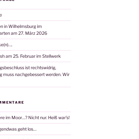
e
n in Wilhelmsburg im
arten am 27. März 2026
ke(n)….
sh am 25. Februar im Stellwerk
gsbeschluss ist rechtswidrig,
ng muss nachgebessert werden. Wir
MMENTARE
re im Moor…? Nicht nur. Heiß war’s!
rgendwas geht los…