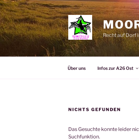
Zum
Inhalt
springen
MOO
Recht auf Dorf i
Über uns
Infos zur A26 Ost
NICHTS GEFUNDEN
Das Gesuchte konnte leider nich
Suchfunktion.