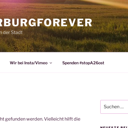
RBURGFOREVER
n der Stadt
Wir bei Insta/Vimeo
Spenden #stopA26ost
Suchen
nach:
t gefunden werden. Vielleicht hilft die
NEUESTE BE