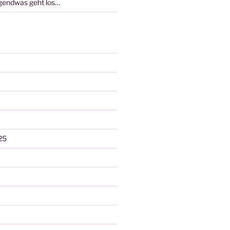
rgendwas geht los…
25