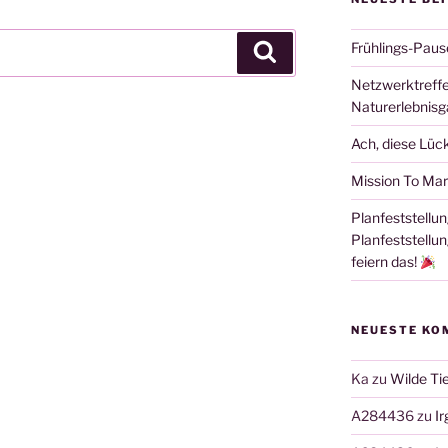
Frühlings-Paus
Suchen
Netzwerktreffe
Naturerlebnisg
Ach, diese Lüc
Mission To Mar
Planfeststellun
Planfeststellu
feiern das!
NEUESTE KO
Ka
zu
Wilde Tie
A284436
zu
I