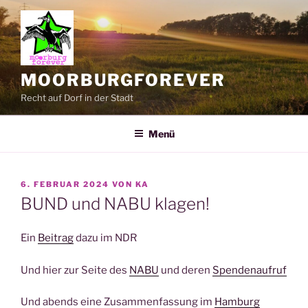
Zum
Inhalt
springen
MOORBURGFOREVER
Recht auf Dorf in der Stadt
Menü
VERÖFFENTLICHT
6. FEBRUAR 2024
VON
KA
AM
BUND und NABU klagen!
Ein
Beitrag
dazu im NDR
Und hier zur Seite des
NABU
und deren
Spendenaufruf
Und abends eine Zusammenfassung im
Hamburg