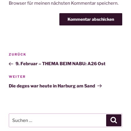
Browser für meinen nächsten Kommentar speichern.
Beitragsnavigation
Vorheriger
ZURÜCK
Beitrag
9. Februar – THEMA BEIM NABU: A26 Ost
Nächster
WEITER
Beitrag
Die deges war heute in Harburg am Sand
Suchen
Suche
nach: