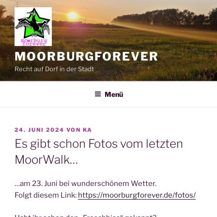
Zum
Inhalt
springen
MOORBURGFOREVER
Recht auf Dorf in der Stadt
Menü
VERÖFFENTLICHT
24. JUNI 2024
VON
KA
AM
Es gibt schon Fotos vom letzten
MoorWalk…
…am 23. Juni bei wunderschönem Wetter.
Folgt diesem Link:
https://moorburgforever.de/fotos/