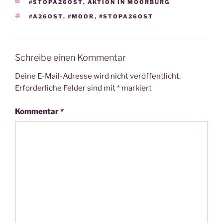
KATEGORIEN
#STOPA26OST
,
AKTION IN MOORBURG
SCHLAGWÖRTER
#A26OST
,
#MOOR
,
#STOPA26OST
Schreibe einen Kommentar
Deine E-Mail-Adresse wird nicht veröffentlicht.
Erforderliche Felder sind mit
*
markiert
Kommentar
*