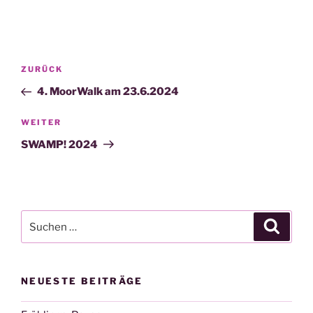
Beitragsnavigation
Vorheriger
ZURÜCK
Beitrag
4. MoorWalk am 23.6.2024
Nächster
WEITER
Beitrag
SWAMP! 2024
Suchen
Suche
nach:
NEUESTE BEITRÄGE